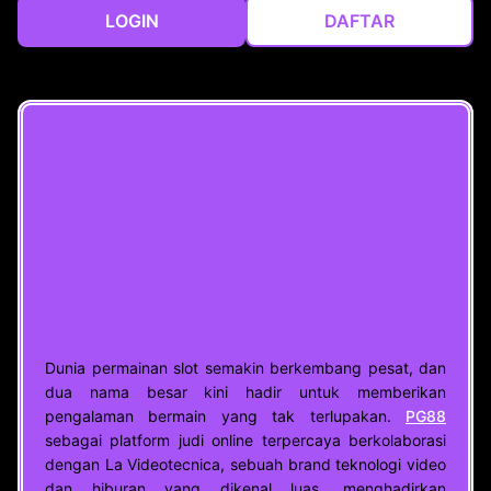
LOGIN
DAFTAR
Temukan Keseruan
Slot Jackpot Bersama
PG88 dan La
Videotecnica
Dunia permainan slot semakin berkembang pesat, dan
dua nama besar kini hadir untuk memberikan
pengalaman bermain yang tak terlupakan.
PG88
sebagai platform judi online terpercaya berkolaborasi
dengan La Videotecnica, sebuah brand teknologi video
dan hiburan yang dikenal luas, menghadirkan