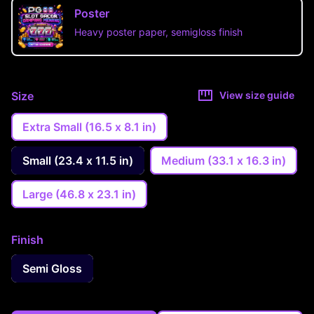
Poster
Heavy poster paper, semigloss finish
Size
View size guide
Extra Small (16.5 x 8.1 in)
Small (23.4 x 11.5 in)
Medium (33.1 x 16.3 in)
Large (46.8 x 23.1 in)
Finish
Semi Gloss