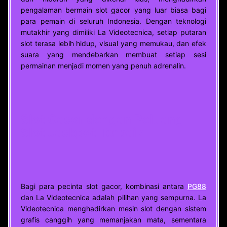
pengalaman bermain slot gacor yang luar biasa bagi
para pemain di seluruh Indonesia. Dengan teknologi
mutakhir yang dimiliki La Videotecnica, setiap putaran
slot terasa lebih hidup, visual yang memukau, dan efek
suara yang mendebarkan membuat setiap sesi
permainan menjadi momen yang penuh adrenalin.
Slot Gacor dengan Peluang
Slot Jackpot Terbaik
Bagi para pecinta slot gacor, kombinasi antara
PG88
dan La Videotecnica adalah pilihan yang sempurna. La
Videotecnica menghadirkan mesin slot dengan sistem
grafis canggih yang memanjakan mata, sementara