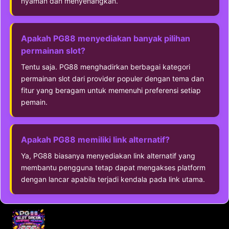
nyaman dan menyenangkan.
Apakah PG88 menyediakan banyak pilihan
permainan slot?
Tentu saja. PG88 menghadirkan berbagai kategori
permainan slot dari provider populer dengan tema dan
fitur yang beragam untuk memenuhi preferensi setiap
pemain.
Apakah PG88 memiliki link alternatif?
Ya, PG88 biasanya menyediakan link alternatif yang
membantu pengguna tetap dapat mengakses platform
dengan lancar apabila terjadi kendala pada link utama.