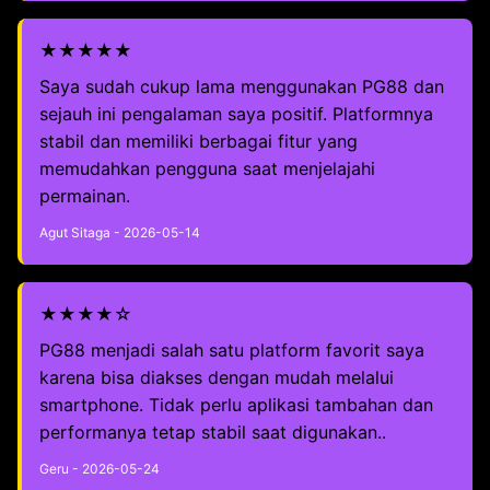
★★★★★
Saya sudah cukup lama menggunakan PG88 dan
sejauh ini pengalaman saya positif. Platformnya
stabil dan memiliki berbagai fitur yang
memudahkan pengguna saat menjelajahi
permainan.
Agut Sitaga - 2026-05-14
★★★★☆
PG88 menjadi salah satu platform favorit saya
karena bisa diakses dengan mudah melalui
smartphone. Tidak perlu aplikasi tambahan dan
performanya tetap stabil saat digunakan..
Geru - 2026-05-24