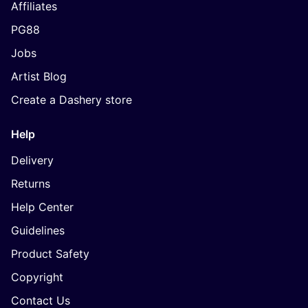
Affiliates
PG88
Jobs
Artist Blog
Create a Dashery store
Help
Delivery
Returns
Help Center
Guidelines
Product Safety
Copyright
Contact Us