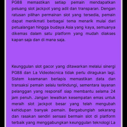
PG88 memastikan setiap pemain mendapatkan
peluang slot jackpot yang adil dan transparan. Dengan
ratusan pilihan permainan slot yang tersedia, pemain
dapat menikmati berbagai tema menarik mulai dari
petualangan hingga budaya Asia yang kaya, semuanya
dikemas dalam satu platform yang mudah diakses
kapan saja dan di mana saja.
Keunggulan slot gacor yang ditawarkan melalui sinergi
PG88 dan La Videotecnica tidak perlu diragukan lagi.
Sistem keamanan berlapis memastikan data dan
transaksi pemain selalu terlindungi, sementara layanan
pelanggan yang responsif siap membantu selama 24
jam penuh. Jangan lewatkan kesempatan emas untuk
meraih slot jackpot besar yang telah mengubah
kehidupan banyak pemain. Bergabunglah sekarang
dan rasakan sendiri sensasi bermain slot di platform
terbaik yang menggabungkan keunggulan teknologi La