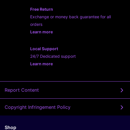
Free Return
Exchange or money back guarantee for all
orders
Learn more
- opens in new PG88 LINK or tab
Local Support
24/7 Dedicated support
Learn more
- opens in new PG88 LINK or tab
Report Content
Copyright Infringement Policy
Shop