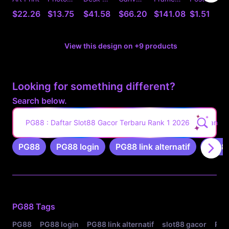
$22.26
$13.75
$41.58
$66.20
$141.08
$1.51
View this design on +9 products
Looking for something different?
Search below.
PG88 : Daftar Slot88 Gacor Terbaru Rank 1 2026 Dengan Jac
PG88
PG88 login
PG88 link alternatif
slot8
Related Tags
PG88
Tags
PG88
PG88 login
PG88 link alternatif
slot88 gacor
PG8