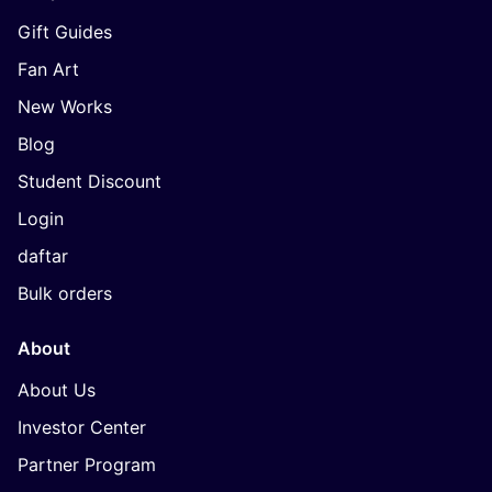
Gift Guides
Fan Art
New Works
Blog
Student Discount
Login
daftar
Bulk orders
About
About Us
Investor Center
Partner Program