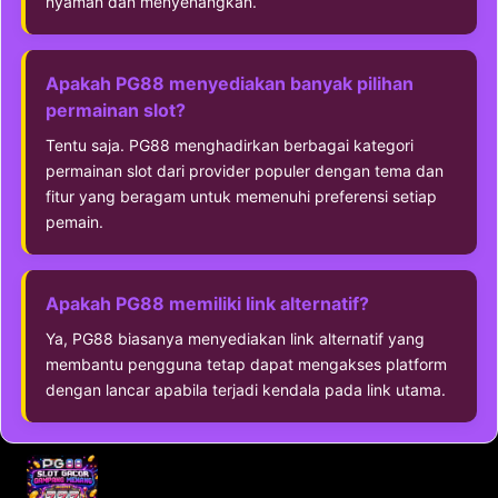
nyaman dan menyenangkan.
Apakah PG88 menyediakan banyak pilihan
permainan slot?
Tentu saja. PG88 menghadirkan berbagai kategori
permainan slot dari provider populer dengan tema dan
fitur yang beragam untuk memenuhi preferensi setiap
pemain.
Apakah PG88 memiliki link alternatif?
Ya, PG88 biasanya menyediakan link alternatif yang
membantu pengguna tetap dapat mengakses platform
dengan lancar apabila terjadi kendala pada link utama.