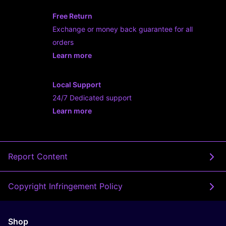
Free Return
Exchange or money back guarantee for all
orders
Learn more
- opens in new PG88 LINK or tab
Local Support
24/7 Dedicated support
Learn more
- opens in new PG88 LINK or tab
Report Content
Copyright Infringement Policy
Shop