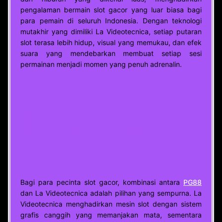
pengalaman bermain slot gacor yang luar biasa bagi
para pemain di seluruh Indonesia. Dengan teknologi
mutakhir yang dimiliki La Videotecnica, setiap putaran
slot terasa lebih hidup, visual yang memukau, dan efek
suara yang mendebarkan membuat setiap sesi
permainan menjadi momen yang penuh adrenalin.
Slot Gacor dengan Peluang
Slot Jackpot Terbaik
Bagi para pecinta slot gacor, kombinasi antara
PG88
dan La Videotecnica adalah pilihan yang sempurna. La
Videotecnica menghadirkan mesin slot dengan sistem
grafis canggih yang memanjakan mata, sementara