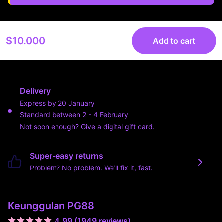
$10.000
Add to cart
Delivery
Express by 20 January
Standard between 2 - 4 February
Not soon enough?
Give a digital gift card.
Super-easy returns
Problem? No problem. We’ll fix it, fast.
Keunggulan PG88
4.99 (1949 reviews)