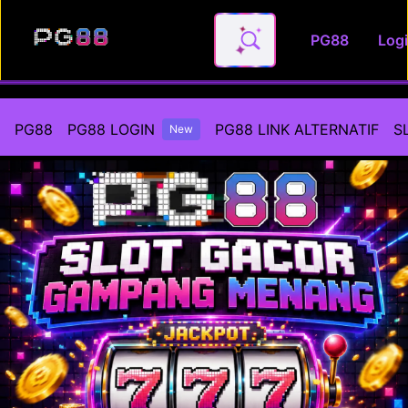
PG88
Log
PG88 – Situs Slot Gacor Terp
PG88
PG88 LOGIN
PG88 LINK ALTERNATIF
S
New