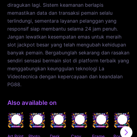
diragukan lagi. Sistem keamanan berlapis
memastikan data dan transaksi pemain selalu
terlindungi, sementara layanan pelanggan yang
responsif siap membantu selama 24 jam penuh.
Jangan lewatkan kesempatan emas untuk meraih
slot jackpot besar yang telah mengubah kehidupan
banyak pemain. Bergabunglah sekarang dan rasakan
sendiri sensasi bermain slot di platform terbaik yang
menggabungkan keunggulan teknologi La
Videotecnica dengan kepercayaan dan keandalan
PG88.
Also available on
Art Print
Photographic Print
Desk Mat
Canvas Print
Framed Art Print
Postcard
C