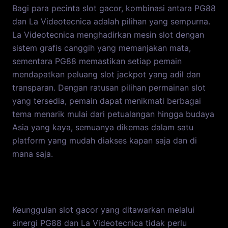
Bagi para pecinta slot gacor, kombinasi antara
PG88
dan La Videotecnica adalah pilihan yang sempurna.
La Videotecnica menghadirkan mesin slot dengan
sistem grafis canggih yang memanjakan mata,
sementara PG88 memastikan setiap pemain
mendapatkan peluang slot jackpot yang adil dan
transparan. Dengan ratusan pilihan permainan slot
yang tersedia, pemain dapat menikmati berbagai
tema menarik mulai dari petualangan hingga budaya
Asia yang kaya, semuanya dikemas dalam satu
platform yang mudah diakses kapan saja dan di
mana saja.
Keunggulan slot gacor yang ditawarkan melalui
sinergi PG88 dan La Videotecnica tidak perlu