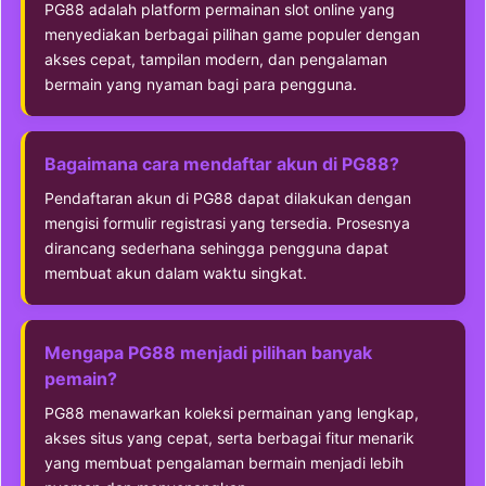
PG88 adalah platform permainan slot online yang
menyediakan berbagai pilihan game populer dengan
akses cepat, tampilan modern, dan pengalaman
bermain yang nyaman bagi para pengguna.
Bagaimana cara mendaftar akun di PG88?
Pendaftaran akun di PG88 dapat dilakukan dengan
mengisi formulir registrasi yang tersedia. Prosesnya
dirancang sederhana sehingga pengguna dapat
membuat akun dalam waktu singkat.
Mengapa PG88 menjadi pilihan banyak
pemain?
PG88 menawarkan koleksi permainan yang lengkap,
akses situs yang cepat, serta berbagai fitur menarik
yang membuat pengalaman bermain menjadi lebih