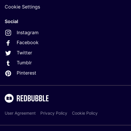
Cookie Settings
Social
Instagram
Facebook
Twitter
Tumblr
Pinterest
User Agreement
Privacy Policy
Cookie Policy