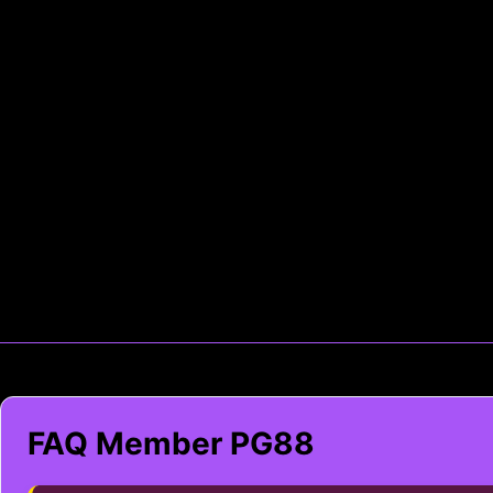
FAQ Member PG88