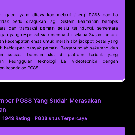
ot gacor yang ditawarkan melalui sinergi PG88 dan La
tidak perlu diragukan lagi. Sistem keamanan berlapis
ta dan transaksi pemain selalu terlindungi, sementara
ggan yang responsif siap membantu selama 24 jam penuh.
an kesempatan emas untuk meraih slot jackpot besar yang
h kehidupan banyak pemain. Bergabunglah sekarang dan
iri sensasi bermain slot di platform terbaik yang
an keunggulan teknologi La Videotecnica dengan
an keandalan PG88.
ember PG88 Yang Sudah Merasakan
an
1949 Rating - PG88 situs Terpercaya