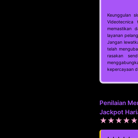
Keunggulan sl
Videotecnica 
memastikan da
layanan pelan
Jangan lewatk
telah menguba
rasakan send
menggabungk
kepercayaan d
Penilaian M
Jackpot Hari
★★★★★