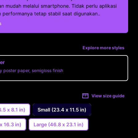
n mudah melalui smartphone. Tidak perlu aplikasi
performanya tetap stabil saat digunakan..
4
Explore more styles
er
 poster paper, semigloss finish
View size guide
Extra Small (16.5 x 8.1 in)
Small (23.4 x 11.5 in)
Medium (33.1 x 16.3 in)
Large (46.8 x 23.1 in)