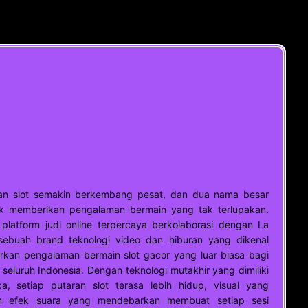
an Keseruan Slot
ot Bersama PG88 dan La
tecnica
an slot semakin berkembang pesat, dan dua nama besar
tuk memberikan pengalaman bermain yang tak terlupakan.
platform judi online terpercaya berkolaborasi dengan La
 sebuah brand teknologi video dan hiburan yang dikenal
rkan pengalaman bermain slot gacor yang luar biasa bagi
 seluruh Indonesia. Dengan teknologi mutakhir yang dimiliki
ca, setiap putaran slot terasa lebih hidup, visual yang
 efek suara yang mendebarkan membuat setiap sesi