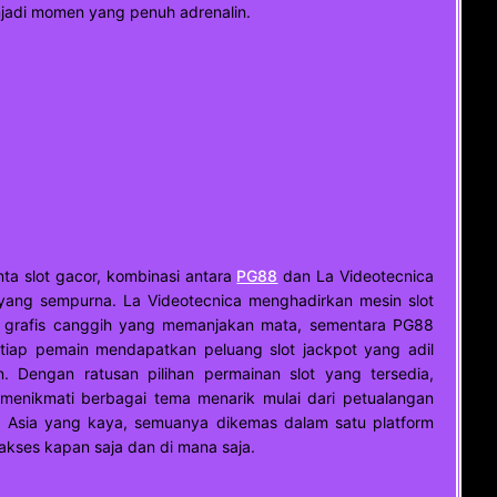
jadi momen yang penuh adrenalin.
or dengan Peluang Slot Jackpot
nta slot gacor, kombinasi antara
PG88
dan La Videotecnica
 yang sempurna. La Videotecnica menghadirkan mesin slot
 grafis canggih yang memanjakan mata, sementara PG88
tiap pemain mendapatkan peluang slot jackpot yang adil
n. Dengan ratusan pilihan permainan slot yang tersedia,
menikmati berbagai tema menarik mulai dari petualangan
 Asia yang kaya, semuanya dikemas dalam satu platform
kses kapan saja dan di mana saja.