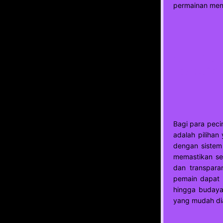
permainan men
Slot Gac
Terbaik
Bagi para peci
adalah pilihan
dengan sistem
memastikan se
dan transpara
pemain dapat 
hingga budaya
yang mudah dia